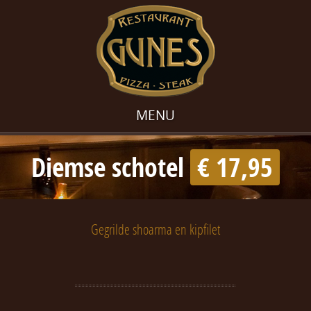
MENU
Diemse schotel
€ 17,95
Gegrilde shoarma en kipfilet