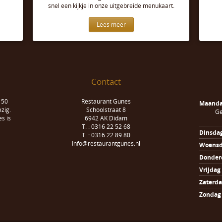
snel een kijkje in onze uitgebreide menukaart.
Lees meer
Contact
 50
Restaurant Gunes
Maand
zig.
Schoolstraat 8
Ge
s is
6942 AK Didam
T. : 0316 22 52 68
Dinsda
T. : 0316 22 89 80
Info@restaurantgunes.nl
Woens
Donder
Vrijdag
Zaterd
Zondag