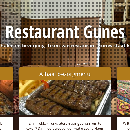
Restaurant Gunes
fhalen en bezorging. Team van restaurant Gunes staat kl
Afhaal bezorgmenu
de
Zin in lekker Turks eten, maar geen zin om te
Wilt
e
koken? Dan heeft u gevonden wat u zocht! Neem
he