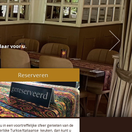
aar voor u.
Reserveren
 u in een voortreffelijke sfeer genieten van de
erlijke Turkse/Italiaanse keuken, dan kunt u