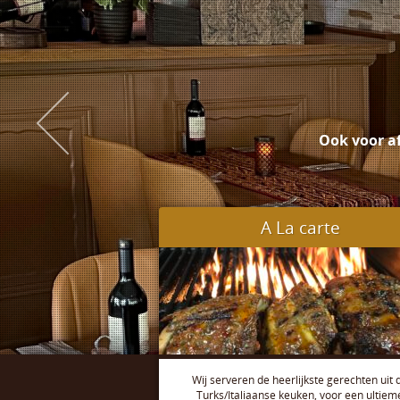
Ook voor a
A La carte
Wij serveren de heerlijkste gerechten uit 
Turks/Italiaanse keuken, voor een ultiem