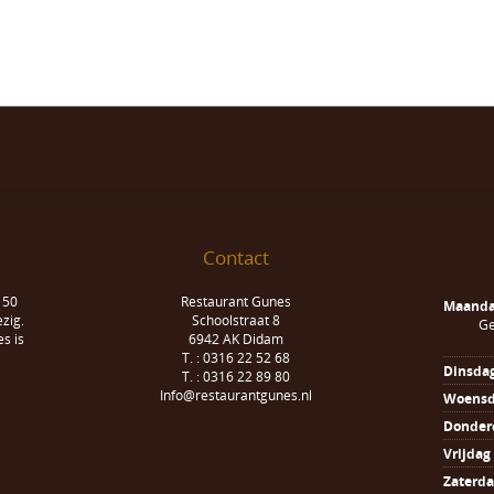
Contact
 50
Restaurant Gunes
Maand
zig.
Schoolstraat 8
Ge
s is
6942 AK Didam
T. : 0316 22 52 68
Dinsda
T. : 0316 22 89 80
Info@restaurantgunes.nl
Woens
Donder
Vrijdag
Zaterd