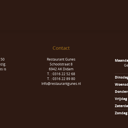
Contact
 50
Restaurant Gunes
Maand
zig.
Schoolstraat 8
Ge
s is
6942 AK Didam
T. : 0316 22 52 68
Dinsda
T. : 0316 22 89 80
Info@restaurantgunes.nl
Woens
Donder
Vrijdag
Zaterd
Zondag