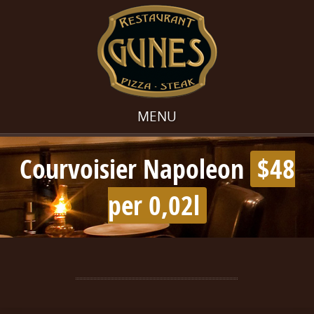
MENU
Courvoisier Napoleon
$48
per 0,02l