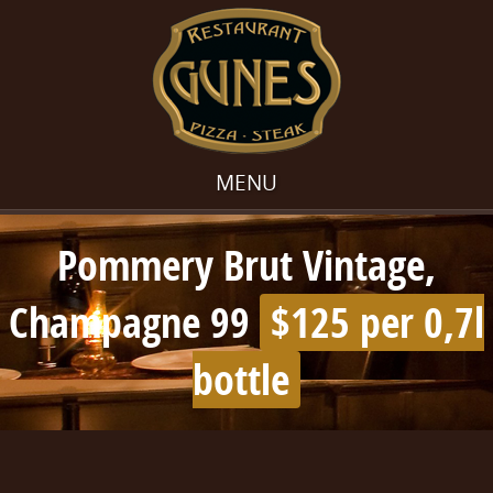
MENU
Pommery Brut Vintage,
Champagne 99
$125 per 0,7l
bottle