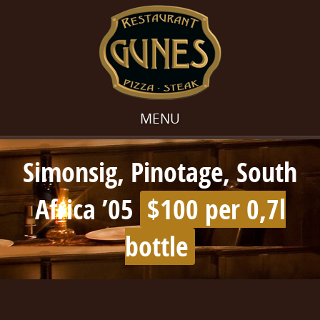
MENU
Simonsig, Pinotage, South
Africa ’05
$100 per 0,7l
bottle