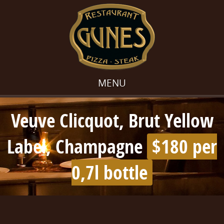
MENU
Veuve Clicquot, Brut Yellow
Label, Champagne
$180 per
0,7l bottle