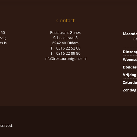
Contact
 50
Restaurant Gunes
Maand
zig.
Schoolstraat 8
Ge
s is
6942 AK Didam
T. : 0316 22 52 68
Dinsda
T. : 0316 22 89 80
Info@restaurantgunes.nl
Woens
Donder
Vrijdag
Zaterd
Zondag
reserved.