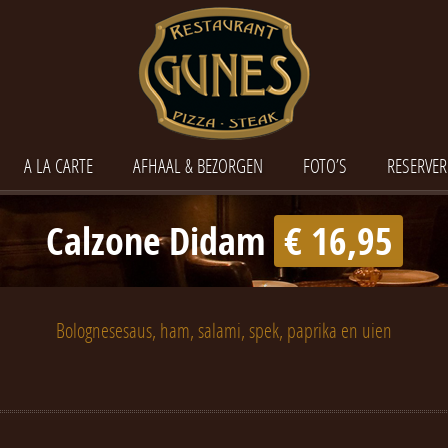
A LA CARTE
AFHAAL & BEZORGEN
FOTO’S
RESERVER
Calzone Didam
€ 16,95
Bolognesesaus, ham, salami, spek, paprika en uien