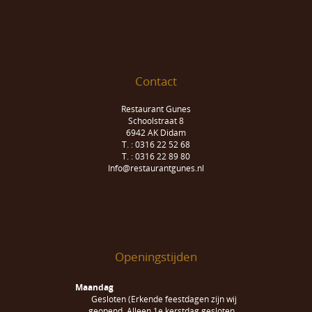
Contact
Restaurant Gunes
Schoolstraat 8
6942 AK Didam
T. : 0316 22 52 68
T. : 0316 22 89 80
Info@restaurantgunes.nl
Openingstijden
Maandag
Gesloten (Erkende feestdagen zijn wij
geopend. Alleen 1e kerstdag gesloten.