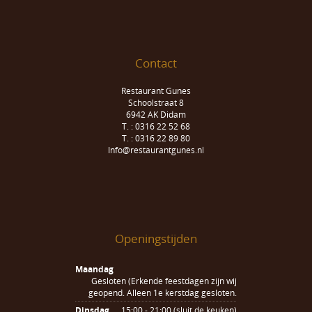
Contact
Restaurant Gunes
Schoolstraat 8
6942 AK Didam
T. : 0316 22 52 68
T. : 0316 22 89 80
Info@restaurantgunes.nl
Openingstijden
Maandag
Gesloten (Erkende feestdagen zijn wij
geopend. Alleen 1e kerstdag gesloten.
Dinsdag
15:00 - 21:00 (sluit de keuken)