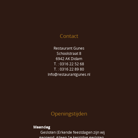
Contact
Restaurant Gunes
Schoolstraat 8
6942 AK Didam
T. : 0316 22 52 68
T. : 0316 22 89 80
Info@restaurantgunes.nl
Openingstijden
Maandag
Gesloten (Erkende feestdagen zijn wij
geopend. Alleen 1e kerstdag gesloten.