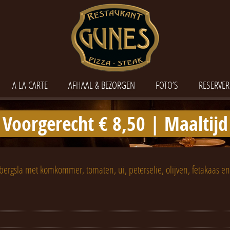
A LA CARTE
AFHAAL & BEZORGEN
FOTO’S
RESERVER
Voorgerecht € 8,50 | Maaltijd
jsbergsla met komkommer, tomaten, ui, peterselie, olijven, fetakaas en o