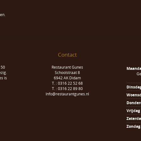
en.
Contact
 50
Restaurant Gunes
Maand
zig.
Schoolstraat 8
Ge
s is
6942 AK Didam
T. : 0316 22 52 68
Dinsda
T. : 0316 22 89 80
Info@restaurantgunes.nl
Woens
Donder
Vrijdag
Zaterd
Zondag