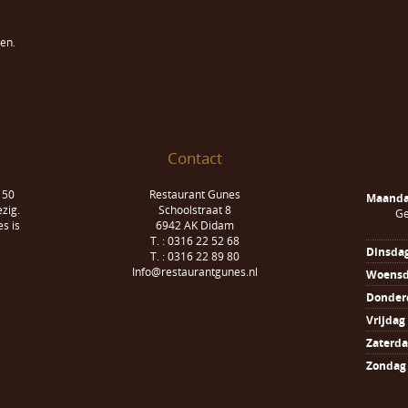
en.
Contact
 50
Restaurant Gunes
Maand
zig.
Schoolstraat 8
Ge
s is
6942 AK Didam
T. : 0316 22 52 68
Dinsda
T. : 0316 22 89 80
Info@restaurantgunes.nl
Woens
Donder
Vrijdag
Zaterd
Zondag