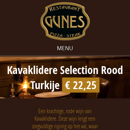
MENU
Kavaklidere Selection Rood
Turkije
€ 22,25
Een krachtige, rode wijn van
Kavaklidere. Deze wijn krijgt een
zorgvuldige rijping op het vat, waar