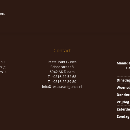
en.
Contact
 50
Restaurant Gunes
Maand
zig.
Schoolstraat 8
Ge
s is
6942 AK Didam
T. : 0316 22 52 68
Dinsda
T. : 0316 22 89 80
Info@restaurantgunes.nl
Woens
Donder
Vrijdag
Zaterd
Zondag