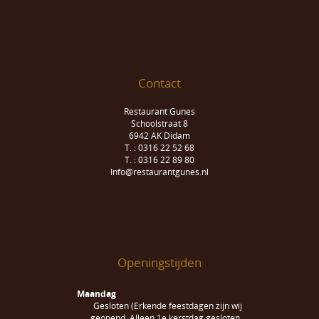
Contact
Restaurant Gunes
Schoolstraat 8
6942 AK Didam
T. : 0316 22 52 68
T. : 0316 22 89 80
Info@restaurantgunes.nl
Openingstijden
Maandag
Gesloten (Erkende feestdagen zijn wij
geopend. Alleen 1e kerstdag gesloten.