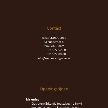
Contact
Restaurant Gunes
Schoolstraat 8
6942 AK Didam
T. : 0316 22 52 68
T. : 0316 22 89 80
Info@restaurantgunes.nl
Openingstijden
Maandag
Gesloten (Erkende feestdagen zijn wij
geopend. Alleen 1e kerstdag gesloten.