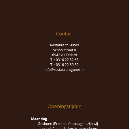
Contact
Restaurant Gunes
Schoolstraat 8
6942 AK Didam
T. : 0316 22 52 68
T. : 0316 22 89 80
Info@restaurantgunes.nl
Openingstijden
Maandag
Gesloten (Erkende feestdagen zijn wij
geopend. Alleen 1e kerstdag gesloten.