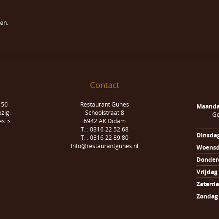
en.
Contact
 50
Restaurant Gunes
Maand
zig.
Schoolstraat 8
Ge
s is
6942 AK Didam
T. : 0316 22 52 68
Dinsda
T. : 0316 22 89 80
Info@restaurantgunes.nl
Woens
Donder
Vrijdag
Zaterd
Zondag