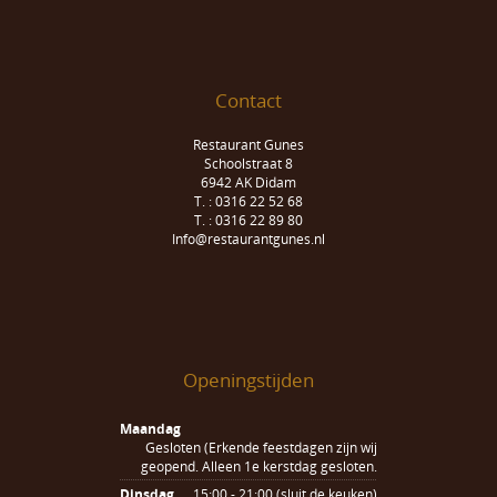
Contact
Restaurant Gunes
Schoolstraat 8
6942 AK Didam
T. : 0316 22 52 68
T. : 0316 22 89 80
Info@restaurantgunes.nl
Openingstijden
Maandag
Gesloten (Erkende feestdagen zijn wij
geopend. Alleen 1e kerstdag gesloten.
Dinsdag
15:00 - 21:00 (sluit de keuken)