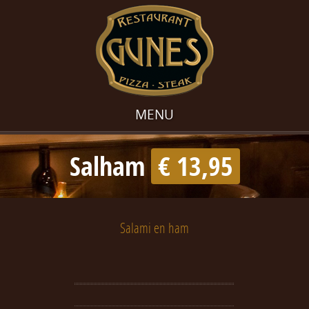
MENU
Salham
€ 13,95
Salami en ham