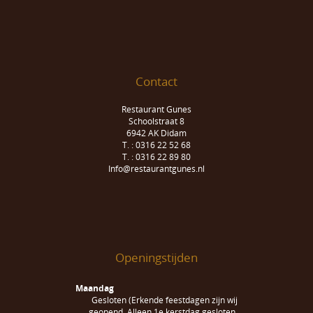
Contact
Restaurant Gunes
Schoolstraat 8
6942 AK Didam
T. : 0316 22 52 68
T. : 0316 22 89 80
Info@restaurantgunes.nl
Openingstijden
Maandag
Gesloten (Erkende feestdagen zijn wij
geopend. Alleen 1e kerstdag gesloten.