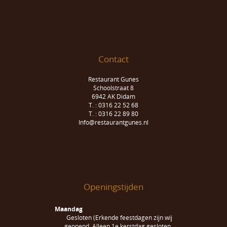
Contact
Restaurant Gunes
Schoolstraat 8
6942 AK Didam
T. : 0316 22 52 68
T. : 0316 22 89 80
Info@restaurantgunes.nl
Openingstijden
Maandag
Gesloten (Erkende feestdagen zijn wij
geopend. Alleen 1e kerstdag gesloten.