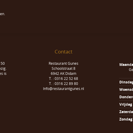
en.
Contact
 50
Restaurant Gunes
Maand
zig.
Schoolstraat 8
Ge
s is
6942 AK Didam
T. : 0316 22 52 68
Dinsda
T. : 0316 22 89 80
Info@restaurantgunes.nl
Woens
Donder
Vrijdag
Zaterd
Zondag