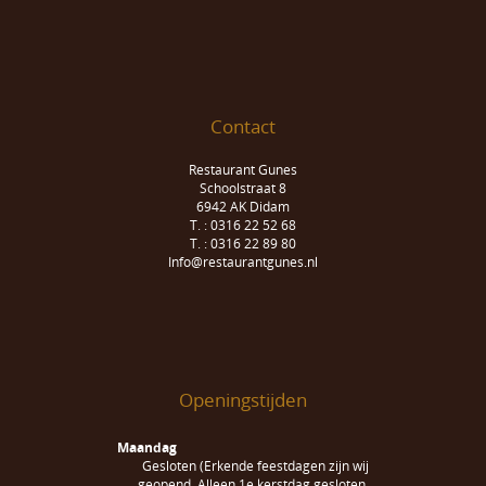
Contact
Restaurant Gunes
Schoolstraat 8
6942 AK Didam
T. : 0316 22 52 68
T. : 0316 22 89 80
Info@restaurantgunes.nl
Openingstijden
Maandag
Gesloten (Erkende feestdagen zijn wij
geopend. Alleen 1e kerstdag gesloten.