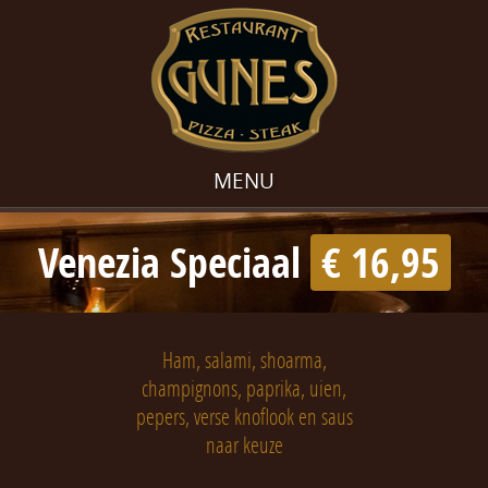
MENU
Venezia Speciaal
€ 16,95
Ham, salami, shoarma,
champignons, paprika, uien,
pepers, verse knoflook en saus
naar keuze