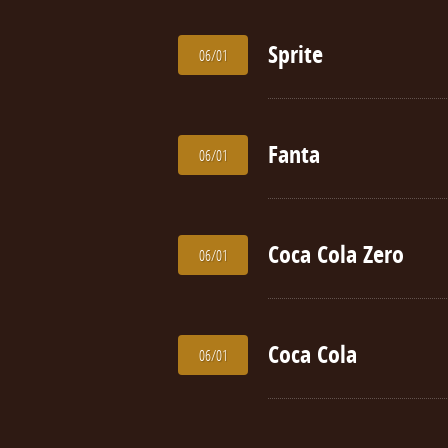
Sprite
06/01
Fanta
06/01
Coca Cola Zero
06/01
Coca Cola
06/01