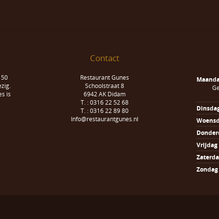
Contact
 50
Restaurant Gunes
Maand
zig.
Schoolstraat 8
Ge
s is
6942 AK Didam
T. : 0316 22 52 68
Dinsda
T. : 0316 22 89 80
Info@restaurantgunes.nl
Woens
Donder
Vrijdag
Zaterd
Zondag