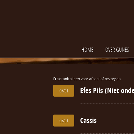
HOME
OVER GUNES
Frisdrank alleen voor afhaal of bezorgen
Efes Pils (Niet ond
06/01
Cassis
06/01