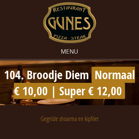
MENU
104. Broodje Diem
Normaal
€ 10,00 | Super € 12,00
Gegrilde shoarma en kipfilet