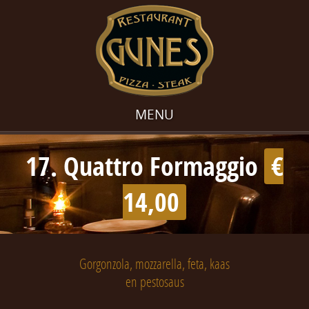
MENU
17. Quattro Formaggio
€
14,00
Gorgonzola, mozzarella, feta, kaas
en pestosaus