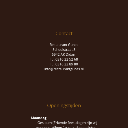
Contact
Restaurant Gunes
Schoolstraat 8
6942 AK Didam
T. : 0316 22 52 68
T. : 0316 22 89 80
Info@restaurantgunes.nl
Openingstijden
Maandag
Gesloten (Erkende feestdagen zijn wij
geopend. Alleen 1e kerstdag gesloten.