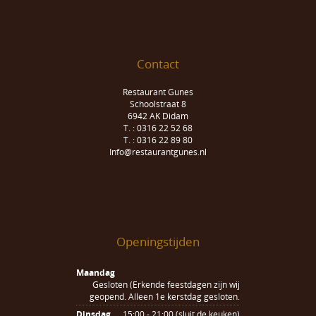
Contact
Restaurant Gunes
Schoolstraat 8
6942 AK Didam
T. : 0316 22 52 68
T. : 0316 22 89 80
Info@restaurantgunes.nl
Openingstijden
Maandag
Gesloten (Erkende feestdagen zijn wij
geopend. Alleen 1e kerstdag gesloten.
Dinsdag
15:00 - 21:00 (sluit de keuken)