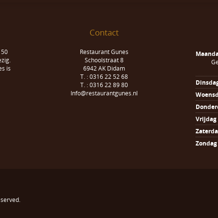
Contact
 50
Restaurant Gunes
Maand
zig.
Schoolstraat 8
Ge
s is
6942 AK Didam
T. : 0316 22 52 68
Dinsda
T. : 0316 22 89 80
Info@restaurantgunes.nl
Woens
Donder
Vrijdag
Zaterd
Zondag
reserved.