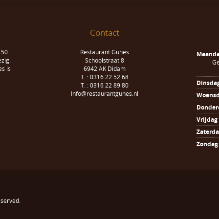
Contact
 50
Restaurant Gunes
Maand
zig.
Schoolstraat 8
Ge
s is
6942 AK Didam
T. : 0316 22 52 68
Dinsda
T. : 0316 22 89 80
Info@restaurantgunes.nl
Woens
Donder
Vrijdag
Zaterd
Zondag
reserved.