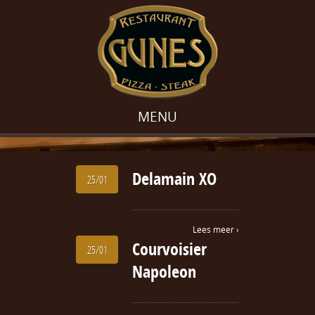
MENU
Delamain XO
25/01
Lees meer ›
Courvoisier
25/01
Napoleon