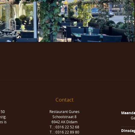
Contact
 50
Restaurant Gunes
Maand
zig.
Schoolstraat 8
Ge
s is
6942 AK Didam
T. : 0316 22 52 68
Dinsda
T. : 0316 22 89 80